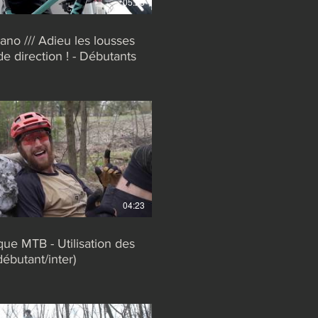
05:28
no /// Adieu les lousses
de direction ! - Débutants
04:23
ue MTB - Utilisation des
débutant/inter)