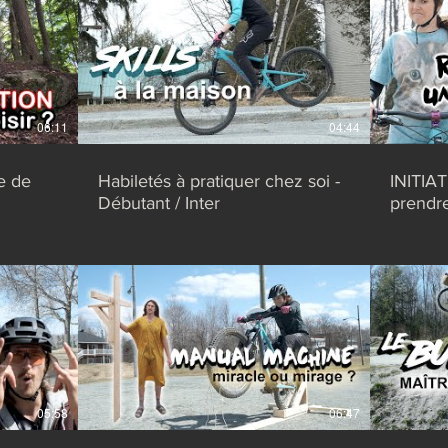
06:11
04:44
e de
Habiletés à pratiquer chez soi -
INITIA
Débutant / Inter
prendr
05:58
06:47