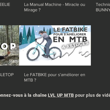
EELIE
La Manual Machine - Miracle ou
Techni
Mirage ?
BUNN
06:42
03:18
ABLETOP
Le FATBIKE pour s'améliorer en
MTB ?
nnez-vous à la chaîne
LVL UP MTB
pour plus de vid