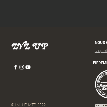
NOUS 
lvlupm
FIEREM
© LVL UP MTB 2022
Accep