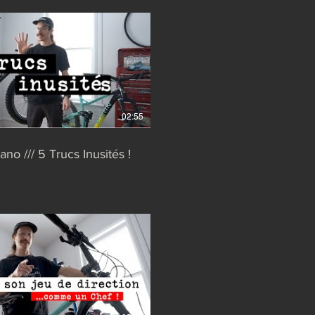
02:55
no /// 5 Trucs Inusités !