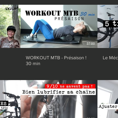
05:49
37:00
WORKOUT MTB - Présaison !
Le Méca
30 min