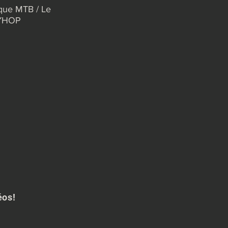
que MTB / Le
YHOP
éos!