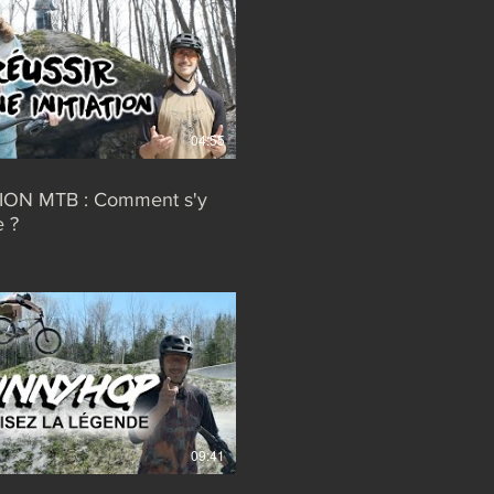
04:55
TION MTB : Comment s'y
e ?
09:41