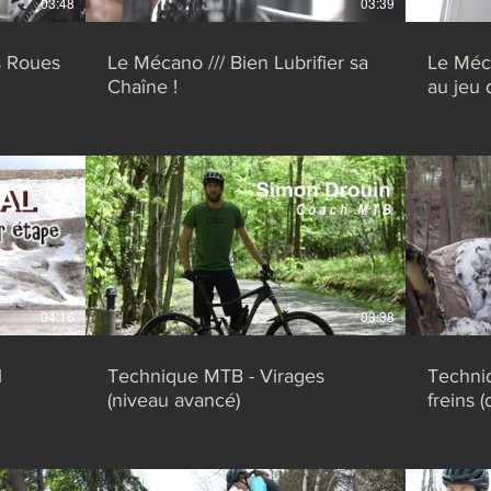
03:48
03:39
s Roues
Le Mécano /// Bien Lubrifier sa
Le Méca
Chaîne !
au jeu 
04:16
03:38
l
Technique MTB - Virages
Techniq
(niveau avancé)
freins (