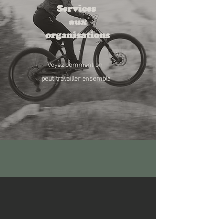
Services
aux
organisations
Voyez comment on
peut travailler ensemble
À PROPOS