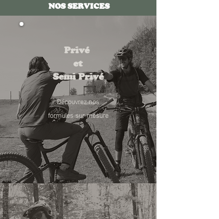
NOS SERVICES
Privé
et
Semi Privé
Découvrez nos​
formules sur mesure