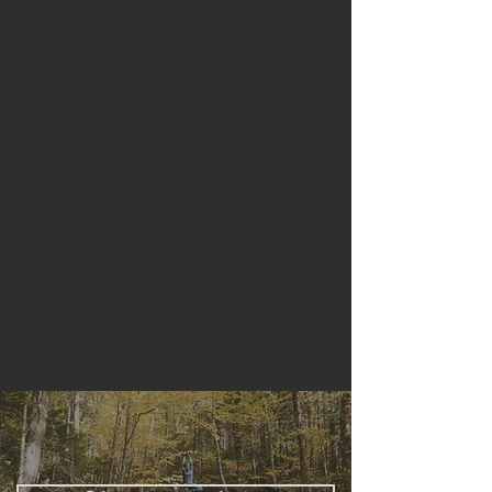
L'école de vélo de montagne LVL UP
s’adresse à tous types de cyclistes. La
qualité de nos enseignements, notre
adaptabilité et notre capacité à faire du
sur-mesure font de nos cours un outil
de choix pour votre progression et
l'atteinte de vos objectifs. Notre
expertise dans l’apprentissage des
sauts fera notamment l'affaire des plus
expérimentés désirant passer au niveau
supérieur!
En savoir plus