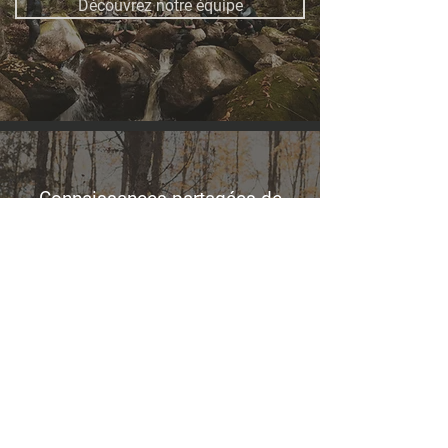
Découvrez notre équipe
Connaissances partagées de
façon claire, concise et
structurée. Je vous suggère
grandement les services de
cette entreprise. C'est certain
que vos habiletés vont level
up!