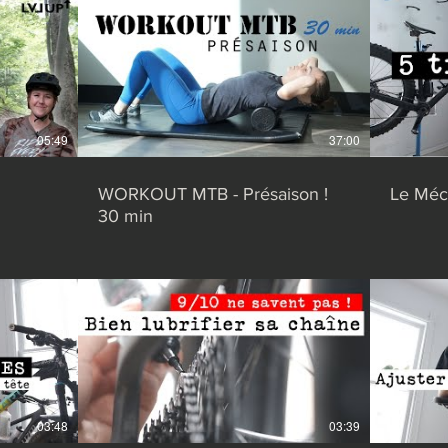
05:49
37:00
WORKOUT MTB - Présaison !
Le Méca
30 min
03:48
03:39