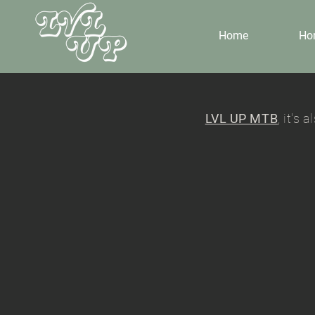
Home
Ho
LVL UP MTB
, it's