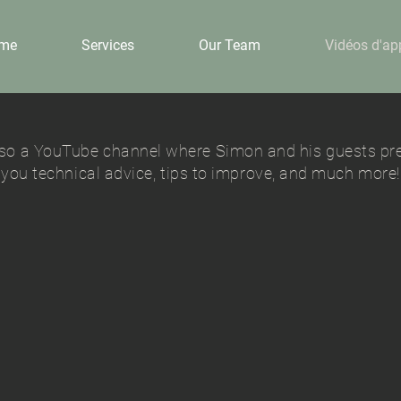
me
Services
Our Team
Vidéos d'ap
 also a YouTube channel where Simon and his guests pre
you technical advice,
tips to improve, and much more!