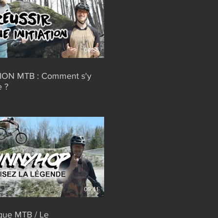
04:55
TION MTB : Comment s'y
e ?
09:41
que MTB / Le