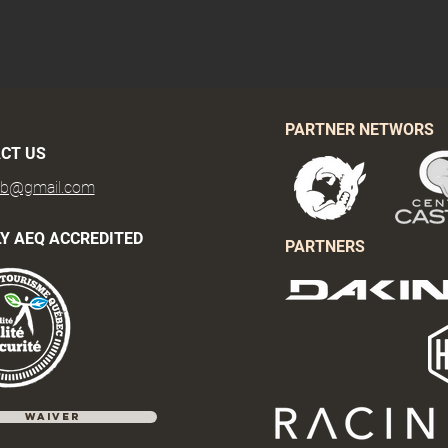
PARTNER NETWORS
CT US
tb@gmail.com
Y AEQ ACCREDITED
PARTNERS
Waiver