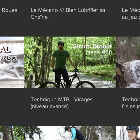
s Roues
Le Mécano /// Bien Lubrifier sa
Le Méca
Chaîne !
au jeu 
04:16
03:38
l
Technique MTB - Virages
Techniq
(niveau avancé)
freins (