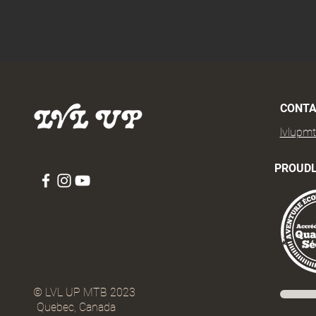
CONTA
lvlupm
PROUDL
© LVL UP MTB 2023
Quebec, Canada