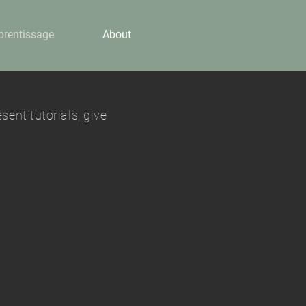
prentissage
About
sent tutorials, give