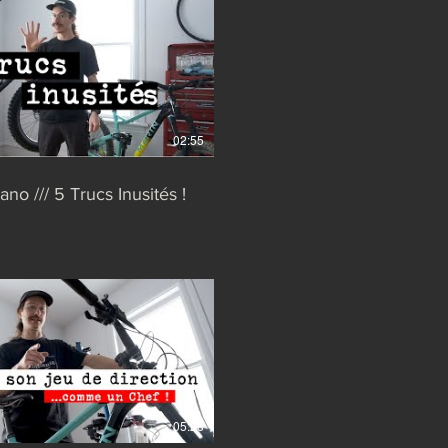
02:55
no /// 5 Trucs Inusités !
05:28