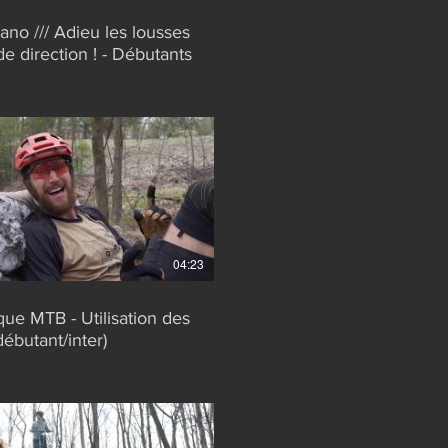
no /// Adieu les lousses
de direction ! - Débutants
04:23
ue MTB - Utilisation des
débutant/inter)