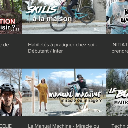
06:11
04:44
e de
Habiletés à pratiquer chez soi -
INITIA
Débutant / Inter
prendr
05:58
06:47
EELIE
La Manual Machine - Miracle ou
Techni