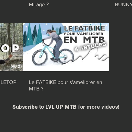
Mirage ?
BUNN
06:42
03:18
ABLETOP
Le FATBIKE pour s'améliorer en
MTB ?
Subscribe to
LVL UP MTB
for more videos!